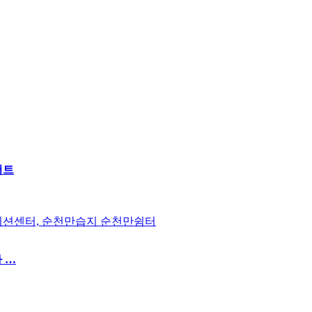
서트
이션센터, 순천만습지 순천만쉼터
 …